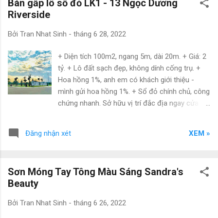
Bán gấp lô sổ đỏ LK1 - 13 Ngọc Dương
địa điểm lưu trú tuyệt vời cho #teamKlook vi vu
Riverside
với ngân sách hạn chế.
Bởi
Tran Nhat Sinh
-
tháng 6 28, 2022
+ Diện tích 100m2, ngang 5m, dài 20m. + Giá: 2
tỷ. + Lô đất sạch đẹp, không dính cống trụ. +
Hoa hồng 1%, anh em có khách giới thiệu -
mình gửi hoa hồng 1%. + Sổ đỏ chính chủ, công
chứng nhanh. Sở hữu vị trí đắc địa ngay cửa
ngõ phía Nam Đà Nẵng, nằm trên đường
Trường Sa được mệnh danh là con đường 5*
XEM »
Đăng nhận xét
của Đà Nẵng, với mặt tiền hướng ra bãi biển
xinh đẹp Viễn Đông, Ngọc Dương Riverside
mang trong mình vô vàn giá trị, tiện ích, thuận
Sơn Móng Tay Tông Màu Sáng Sandra's
tiện cho việc đầu tư, nghỉ dưỡng và kinh doanh
Beauty
các loại hình giải trí, du lịch. + Phía Tây Bắc:
Giáp tổ hợp du lịch và giải trí Cocobay, sân golf
Bởi
Tran Nhat Sinh
-
tháng 6 26, 2022
Montgomerie Links. + Phía Đông Nam: Giáp khu