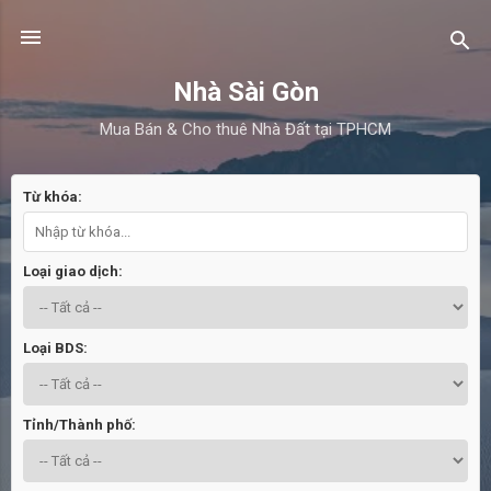
Chuyển đến nội dung chính
Nhà Sài Gòn
Mua Bán & Cho thuê Nhà Đất tại TPHCM
Từ khóa:
B
à
i
Loại giao dịch:
đ
ă
n
Loại BDS:
g
Tỉnh/Thành phố: