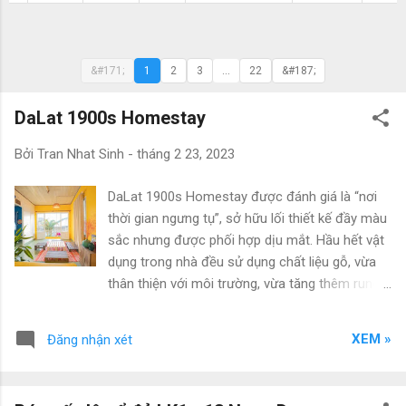
&#171;
1
2
3
...
22
&#187;
DaLat 1900s Homestay
Bởi
Tran Nhat Sinh
-
tháng 2 23, 2023
DaLat 1900s Homestay được đánh giá là “nơi
thời gian ngưng tụ”, sở hữu lối thiết kế đầy màu
sắc nhưng được phối hợp dịu mắt. Hầu hết vật
dụng trong nhà đều sử dụng chất liệu gỗ, vừa
thân thiện với môi trường, vừa tăng thêm rung
cảm thôn dã rất đỗi “Đà Lạt”. Đây là homestay
Đà Lạt nằm trong “hẻm nhỏ”, nơi bạn có thể vẽ
XEM »
Đăng nhận xét
nên trong tâm trí hàng trăm câu chuyện lãng
mạn về xứ sở ngàn hoa. Với giá phòng dao
động từ 250.000đ, DaLat 1900s Homestay là