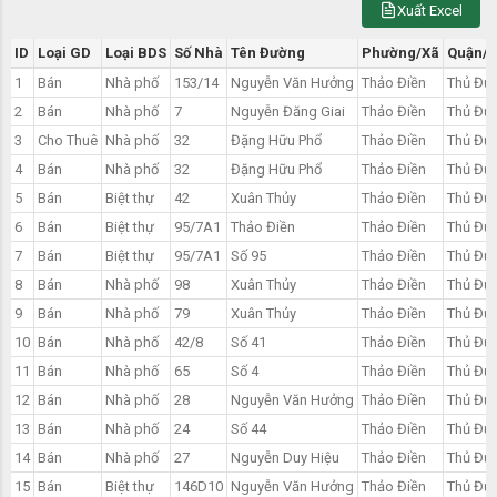
Xuất Excel
ID
Loại GD
Loại BDS
Số Nhà
Tên Đường
Phường/Xã
Quận/
1
Bán
Nhà phố
153/14
Nguyễn Văn Hưởng
Thảo Điền
Thủ Đứ
2
Bán
Nhà phố
7
Nguyễn Đăng Giai
Thảo Điền
Thủ Đứ
3
Cho Thuê
Nhà phố
32
Đặng Hữu Phổ
Thảo Điền
Thủ Đứ
4
Bán
Nhà phố
32
Đặng Hữu Phổ
Thảo Điền
Thủ Đứ
5
Bán
Biệt thự
42
Xuân Thủy
Thảo Điền
Thủ Đứ
6
Bán
Biệt thự
95/7A1
Thảo Điền
Thảo Điền
Thủ Đứ
7
Bán
Biệt thự
95/7A1
Số 95
Thảo Điền
Thủ Đứ
8
Bán
Nhà phố
98
Xuân Thủy
Thảo Điền
Thủ Đứ
9
Bán
Nhà phố
79
Xuân Thủy
Thảo Điền
Thủ Đứ
10
Bán
Nhà phố
42/8
Số 41
Thảo Điền
Thủ Đứ
11
Bán
Nhà phố
65
Số 4
Thảo Điền
Thủ Đứ
12
Bán
Nhà phố
28
Nguyễn Văn Hưởng
Thảo Điền
Thủ Đứ
13
Bán
Nhà phố
24
Số 44
Thảo Điền
Thủ Đứ
14
Bán
Nhà phố
27
Nguyễn Duy Hiệu
Thảo Điền
Thủ Đứ
15
Bán
Biệt thự
146D10
Nguyễn Văn Hưởng
Thảo Điền
Thủ Đứ