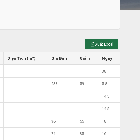
Xuất Excel
Diện Tích (m²)
Giá Bán
Giảm
Ngày
38
533
59
5.8
14.5
14.5
36
55
18
71
35
16