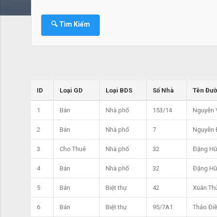
🔍 Tìm Kiếm
ID
Loại GD
Loại BDS
Số Nhà
Tên Đư
1
Bán
Nhà phố
153/14
Nguyễn 
2
Bán
Nhà phố
7
Nguyễn 
3
Cho Thuê
Nhà phố
32
Đặng Hữ
4
Bán
Nhà phố
32
Đặng Hữ
5
Bán
Biệt thự
42
Xuân Th
6
Bán
Biệt thự
95/7A1
Thảo Đi