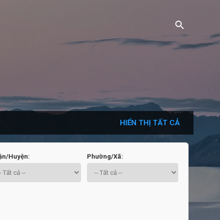
HIỂN THỊ TẤT CẢ
ận/Huyện:
Phường/Xã: