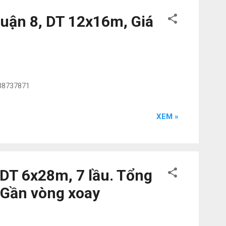
Quận 8, DT 12x16m, Giá
938737871
XEM »
 DT 6x28m, 7 lầu. Tổng
. Gần vòng xoay