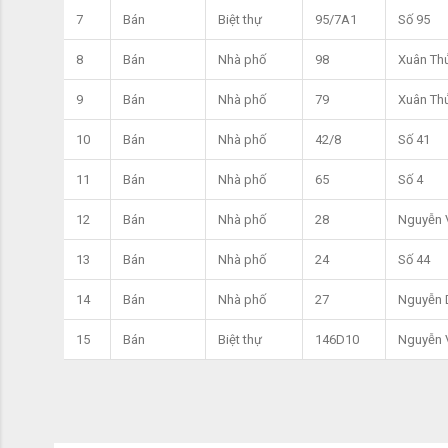
7
Bán
Biệt thự
95/7A1
Số 95
8
Bán
Nhà phố
98
Xuân Th
9
Bán
Nhà phố
79
Xuân Th
10
Bán
Nhà phố
42/8
Số 41
11
Bán
Nhà phố
65
Số 4
12
Bán
Nhà phố
28
Nguyễn 
13
Bán
Nhà phố
24
Số 44
14
Bán
Nhà phố
27
Nguyễn 
15
Bán
Biệt thự
146D10
Nguyễn 