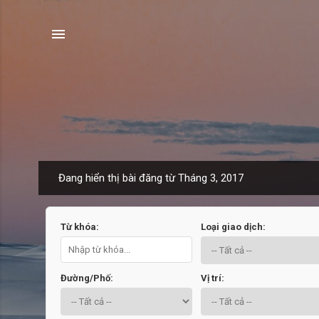
Đang hiển thị bài đăng từ Tháng 3, 2017
B
à
i
Từ khóa:
Loại giao dịch:
đ
ă
n
Đường/Phố:
Vị trí:
g