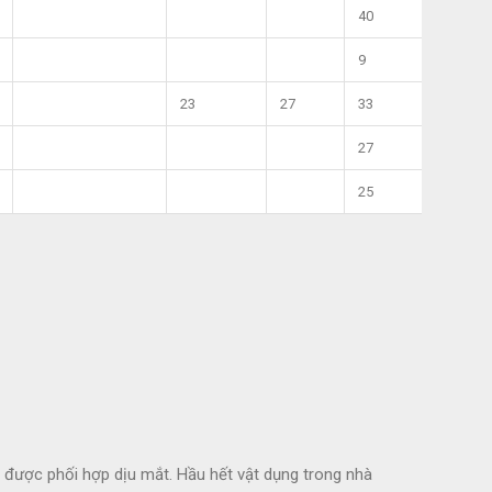
40
9
23
27
33
27
25
g được phối hợp dịu mắt. Hầu hết vật dụng trong nhà