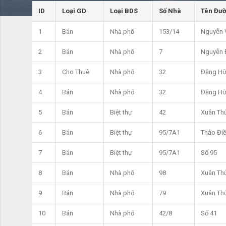
ID
Loại GD
Loại BDS
Số Nhà
Tên Đư
1
Bán
Nhà phố
153/14
Nguyễn 
2
Bán
Nhà phố
7
Nguyễn 
3
Cho Thuê
Nhà phố
32
Đặng Hữ
4
Bán
Nhà phố
32
Đặng Hữ
5
Bán
Biệt thự
42
Xuân Th
6
Bán
Biệt thự
95/7A1
Thảo Đi
7
Bán
Biệt thự
95/7A1
Số 95
8
Bán
Nhà phố
98
Xuân Th
9
Bán
Nhà phố
79
Xuân Th
10
Bán
Nhà phố
42/8
Số 41