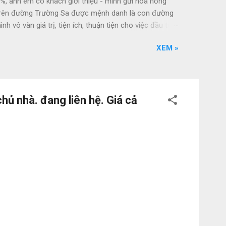
1%, anh em có khách giới thiệu - mình gửi hoa hồng
 trên đường Trường Sa được mệnh danh là con đường
vô vàn giá trị, tiện ích, thuận tiện cho việc đầu tư,
Cocobay, sân golf Montgomerie Links. + Phía Đông Nam:
XEM »
+ Phía Tây Nam: Giáp sông Cổ Cò tuyến du lịch ven
 ánh sáng, âm nhạc, vui chơi The Empire Cocobay,
hủ nhà. đang liên hệ. Giá cả