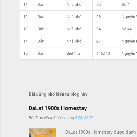
11
Bán
Nhà phố
65
Số 4
12
Bán
Nhà phố
28
Nguyễn 
13
Bán
Nhà phố
24
Số 44
14
Bán
Nhà phố
27
Nguyễn 
15
Bán
Biệt thự
146D10
Nguyễn 
Bài đăng phổ biến từ blog này
DaLat 1900s Homestay
Bởi
Tran Nhat Sinh
-
tháng 2 23, 2023
DaLat 1900s Homestay được đánh giá