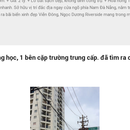
m. + Giá: 2 tỷ. + Lô đất sạch đẹp, không dính cống trụ. + Hoa hồng 
 nhanh. Sở hữu vị trí đắc địa ngay cửa ngõ phía Nam Đà Nẵng, nằm
ra bãi biển xinh đẹp Viễn Đông, Ngọc Dương Riverside mang trong mình 
nh giải trí, du lịch. + Phía Tây Bắc: Giáp tổ hợp du lịch và giải trí 
Ngọc. + Phía Đông Bắc: Giáp đường Trường Sa và bãi tắm Viễn Đông. 
 đến bãi biển và bãi tắm công cộng Viễn Đông 43ha. Cạnh khu đại lộ
ng Sông Hàn và Sân Golf Montgomerie Links. 1km đến...
g học, 1 bên cặp trường trung cấp. đã tìm ra c