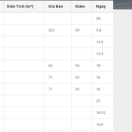
Diện Tích (m²)
Giá Bán
Giảm
Ngày
38
533
59
5.8
14.5
14.5
36
55
18
71
35
16
71
35
16
25
18.35
16.6