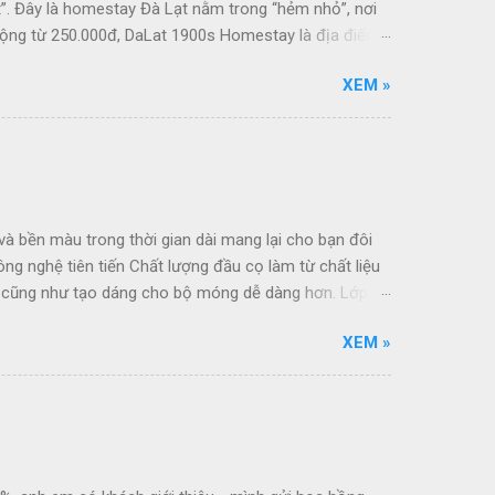
t”. Đây là homestay Đà Lạt nằm trong “hẻm nhỏ”, nơi
động từ 250.000đ, DaLat 1900s Homestay là địa điểm
XEM »
bền màu trong thời gian dài mang lại cho bạn đôi
g nghệ tiên tiến Chất lượng đầu cọ làm từ chất liệu
hủ cũng như tạo dáng cho bộ móng dễ dàng hơn. Lớp
ng tốn nhiều thời gian chờ đợi. Chăm sóc móng toàn
XEM »
c không gây vàng móng, cung cấp dinh dưỡng và
sơn sẽ giúp móng luôn bóng đẹp và bền lâu. Công