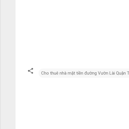
Cho thuê nhà mặt tiền đường Vườn Lài Quận 
N
h
ậ
n
x
é