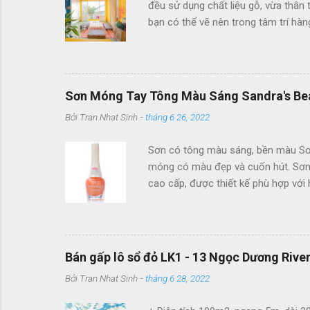
đều sử dụng chất liệu gỗ, vừa thân 
bạn có thể vẽ nên trong tâm trí hà
lưu trú tuyệt vời cho #teamKlook vi
Sơn Móng Tay Tông Màu Sáng Sandra's Be
Bởi
Tran Nhat Sinh
-
tháng 6 26, 2022
Sơn có tông màu sáng, bền màu Sơn
móng có màu đẹp và cuốn hút. Sơn c
cao cấp, được thiết kế phù hợp với
sơn mau khô, thuận tiện cho bạn s
diện hơn Nước Sơn Sandra's không 
vitamin cho móng, giúp móng không
thức không gây vàng móng, khô món
Bán gấp lô sổ đỏ LK1 - 13 Ngọc Dương Rive
Bởi
Tran Nhat Sinh
-
tháng 6 28, 2022