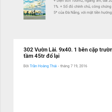
+ Diện tích 100m2, ngang 5m, dài 20
1%. + Sổ đỏ chính chủ, công chứng
5* của Đà Nẵng, với mặt tiền hướng 
nghỉ dưỡng và kinh doanh các loại hì
Giáp khu tái định cư Dũng Sĩ Điện 
sông nối liền Đà Nẵng Hội An. 100m
Naman Resort. Kề bên Khu nghỉ dưỡ
302 Vườn Lài. 9x40. 1 bên cặp trườn
tầm 45tr đổ lại
Bởi
Trần Hoàng Thái
-
tháng 7 19, 2016