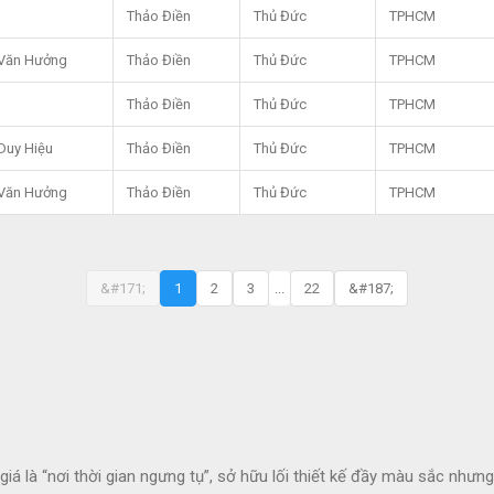
Thảo Điền
Thủ Đức
TPHCM
Văn Hưởng
Thảo Điền
Thủ Đức
TPHCM
Thảo Điền
Thủ Đức
TPHCM
Duy Hiệu
Thảo Điền
Thủ Đức
TPHCM
Văn Hưởng
Thảo Điền
Thủ Đức
TPHCM
&#171;
1
2
3
...
22
&#187;
 là “nơi thời gian ngưng tụ”, sở hữu lối thiết kế đầy màu sắc nhưn