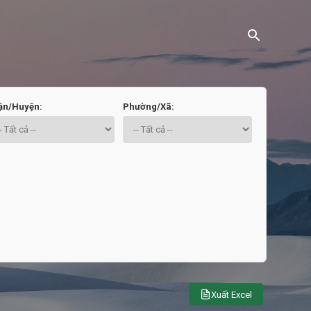
ận/Huyện:
Phường/Xã:
Xuất Excel