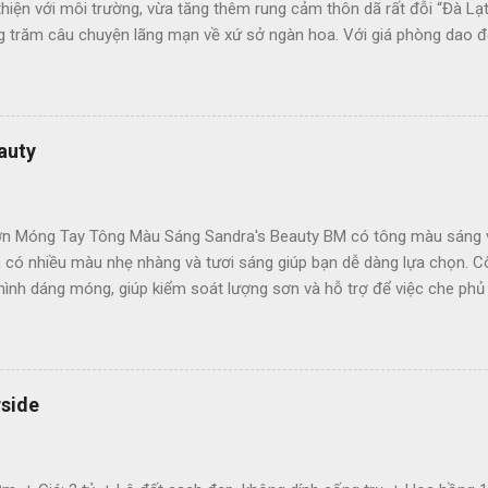
thiện với môi trường, vừa tăng thêm rung cảm thôn dã rất đỗi “Đà Lạ
ng trăm câu chuyện lãng mạn về xứ sở ngàn hoa. Với giá phòng dao 
 vu với ngân sách hạn chế.
auty
 Móng Tay Tông Màu Sáng Sandra's Beauty BM có tông màu sáng và 
ó nhiều màu nhẹ nhàng và tươi sáng giúp bạn dễ dàng lựa chọn. Côn
 hình dáng móng, giúp kiểm soát lượng sơn và hỗ trợ để việc che p
áng tạo các hoạ tiết bắt mắt với màu sắc phong phú đa dạng mà khô
chứa các thành phần độc hại như DBP và toluene, áp dụng công thứ
 bị biến màu, bảo vệ cho móng không bị khô. Chất keratin có trong 
g với chất lượng màu & độ bóng như chăm sóc tại salon chuyên...
rside