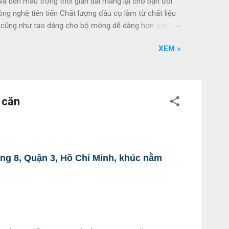
bền màu trong thời gian dài mang lại cho bạn đôi
g nghệ tiên tiến Chất lượng đầu cọ làm từ chất liệu
hủ cũng như tạo dáng cho bộ móng dễ dàng hơn. Lớp
ng tốn nhiều thời gian chờ đợi. Chăm sóc móng toàn
XEM »
c không gây vàng móng, cung cấp dinh dưỡng và
sơn sẽ giúp móng luôn bóng đẹp và bền lâu. Công
 căn
ng 8, Quận 3, Hồ Chí Minh, khúc nằm