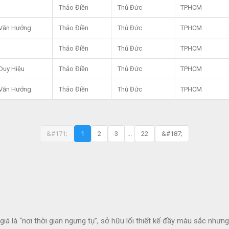
Thảo Điền
Thủ Đức
TPHCM
Văn Hưởng
Thảo Điền
Thủ Đức
TPHCM
Thảo Điền
Thủ Đức
TPHCM
Duy Hiệu
Thảo Điền
Thủ Đức
TPHCM
Văn Hưởng
Thảo Điền
Thủ Đức
TPHCM
&#171;
1
2
3
...
22
&#187;
 là “nơi thời gian ngưng tụ”, sở hữu lối thiết kế đầy màu sắc nhưn