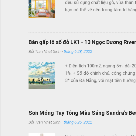
đều sử dụng chất liệu gỗ, vừa thân 
bạn có thể vẽ nên trong tâm trí hà
lưu trú tuyệt vời cho #teamKlook vi
Bán gấp lô sổ đỏ LK1 - 13 Ngọc Dương Rive
Bởi
Tran Nhat Sinh
-
tháng 6 28, 2022
+ Diện tích 100m2, ngang 5m, dài 20
1%. + Sổ đỏ chính chủ, công chứng
5* của Đà Nẵng, với mặt tiền hướng 
nghỉ dưỡng và kinh doanh các loại hì
Giáp khu tái định cư Dũng Sĩ Điện 
sông nối liền Đà Nẵng Hội An. 100m
Naman Resort. Kề bên Khu nghỉ dưỡ
Sơn Móng Tay Tông Màu Sáng Sandra's Be
Bởi
Tran Nhat Sinh
-
tháng 6 26, 2022