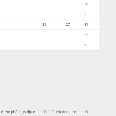
40
9
23
27
33
27
25
g được phối hợp dịu mắt. Hầu hết vật dụng trong nhà