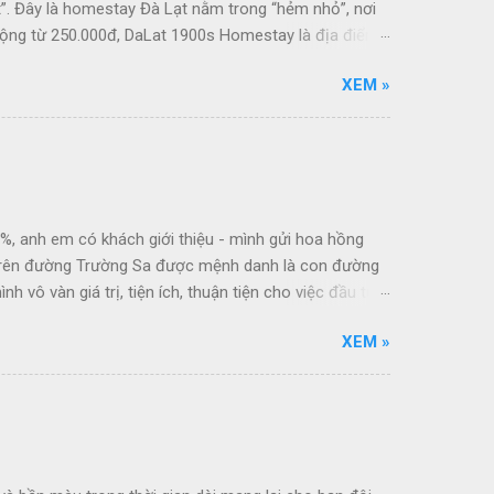
t”. Đây là homestay Đà Lạt nằm trong “hẻm nhỏ”, nơi
động từ 250.000đ, DaLat 1900s Homestay là địa điểm
XEM »
1%, anh em có khách giới thiệu - mình gửi hoa hồng
 trên đường Trường Sa được mệnh danh là con đường
vô vàn giá trị, tiện ích, thuận tiện cho việc đầu tư,
Cocobay, sân golf Montgomerie Links. + Phía Đông Nam:
XEM »
+ Phía Tây Nam: Giáp sông Cổ Cò tuyến du lịch ven
 ánh sáng, âm nhạc, vui chơi The Empire Cocobay,