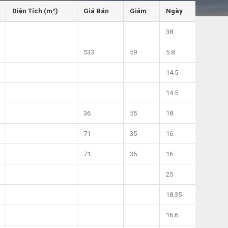
Diện Tích (m²)
Giá Bán
Giảm
Ngày
38
533
59
5.8
14.5
14.5
36
55
18
71
35
16
71
35
16
25
18.35
16.6