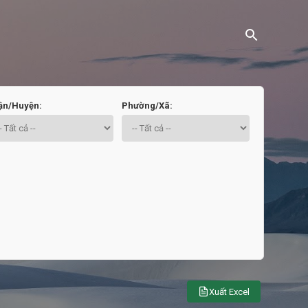
ận/Huyện:
Phường/Xã:
Xuất Excel