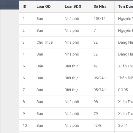
ID
Loại GD
Loại BDS
Số Nhà
Tên Đư
1
Bán
Nhà phố
153/14
Nguyễn 
2
Bán
Nhà phố
7
Nguyễn 
3
Cho Thuê
Nhà phố
32
Đặng Hữ
4
Bán
Nhà phố
32
Đặng Hữ
5
Bán
Biệt thự
42
Xuân Th
6
Bán
Biệt thự
95/7A1
Thảo Đi
7
Bán
Biệt thự
95/7A1
Số 95
8
Bán
Nhà phố
98
Xuân Th
9
Bán
Nhà phố
79
Xuân Th
10
Bán
Nhà phố
42/8
Số 41