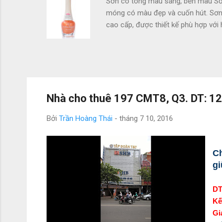
Sơn có tông màu sáng, bền màu Sơn
móng có màu đẹp và cuốn hút. Sơn c
cao cấp, được thiết kế phù hợp với
sơn mau khô, thuận tiện cho bạn s
diện hơn Nước Sơn Sandra's không 
vitamin cho móng, giúp móng không
thức không gây vàng móng, khô món
Nhà cho thuê 197 CMT8, Q3. DT: 1
Bởi
Trần Hoàng Thái
-
tháng 7 10, 2016
Ch
gi
DT
Kế
Gi