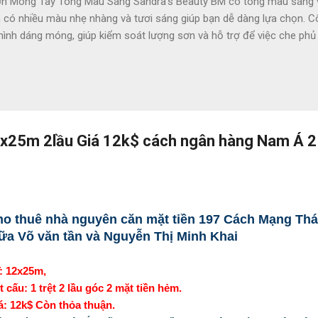
 Móng Tay Tông Màu Sáng Sandra's Beauty BM có tông màu sáng và 
ó nhiều màu nhẹ nhàng và tươi sáng giúp bạn dễ dàng lựa chọn. Côn
 hình dáng móng, giúp kiểm soát lượng sơn và hỗ trợ để việc che p
áng tạo các hoạ tiết bắt mắt với màu sắc phong phú đa dạng mà khô
chứa các thành phần độc hại như DBP và toluene, áp dụng công thứ
 bị biến màu, bảo vệ cho móng không bị khô. Chất keratin có trong 
g với chất lượng màu & độ bóng như chăm sóc tại salon chuyên...
2x25m 2lầu Giá 12k$ cách ngân hàng Nam Á 2
o thuê nhà nguyên căn mặt tiền 197 Cách Mạng Thá
ữa Võ văn tần và Nguyễn Thị Minh Khai
: 12x25m,
t cấu: 1 trệt 2 lầu góc 2 mặt tiền hẻm.
á: 12k$ Còn thỏa thuận.