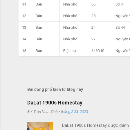
11
Bán
Nhà phố
65
Số 4
12
Bán
Nhà phố
28
Nguyễn 
13
Bán
Nhà phố
24
Số 44
14
Bán
Nhà phố
27
Nguyễn 
15
Bán
Biệt thự
146D10
Nguyễn 
Bài đăng phổ biến từ blog này
DaLat 1900s Homestay
Bởi
Tran Nhat Sinh
-
tháng 2 23, 2023
DaLat 1900s Homestay được đánh giá