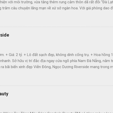
thiện với môi trường, vừa tăng thêm rung cảm thôn dã rất đỗi “Đà Lạ
ng trăm câu chuyện lãng mạn về xứ sở ngàn hoa. Với giá phòng dao 
 vu với ngân sách hạn chế.
rside
m. + Giá: 2 tỷ. + Lô đất sạch đẹp, không dính cống trụ. + Hoa hồng 
 nhanh. Sở hữu vị trí đắc địa ngay cửa ngõ phía Nam Đà Nẵng, nằm
ra bãi biển xinh đẹp Viễn Đông, Ngọc Dương Riverside mang trong mình 
nh giải trí, du lịch. + Phía Tây Bắc: Giáp tổ hợp du lịch và giải trí 
Ngọc. + Phía Đông Bắc: Giáp đường Trường Sa và bãi tắm Viễn Đông. 
 đến bãi biển và bãi tắm công cộng Viễn Đông 43ha. Cạnh khu đại lộ
ng Sông Hàn và Sân Golf Montgomerie Links. 1km đến...
auty