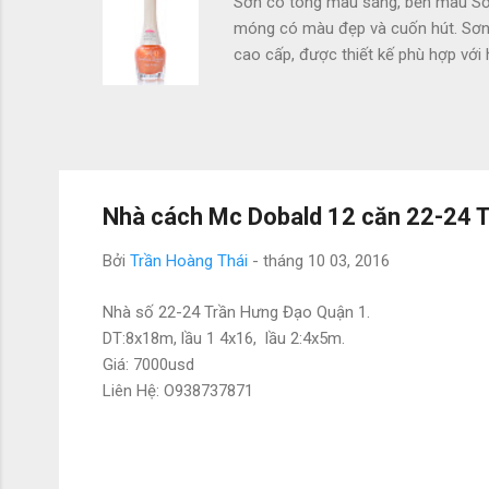
Sơn có tông màu sáng, bền màu Sơn
móng có màu đẹp và cuốn hút. Sơn c
cao cấp, được thiết kế phù hợp với
sơn mau khô, thuận tiện cho bạn s
diện hơn Nước Sơn Sandra's không 
vitamin cho móng, giúp móng không
thức không gây vàng móng, khô món
Nhà cách Mc Dobald 12 căn 22-24 T
Bởi
Trần Hoàng Thái
-
tháng 10 03, 2016
Nhà số 22-24 Trần Hưng Đạo Quận 1.
DT:8x18m, lầu 1 4x16, lầu 2:4x5m.
Giá: 7000usd
Liên Hệ: O938737871