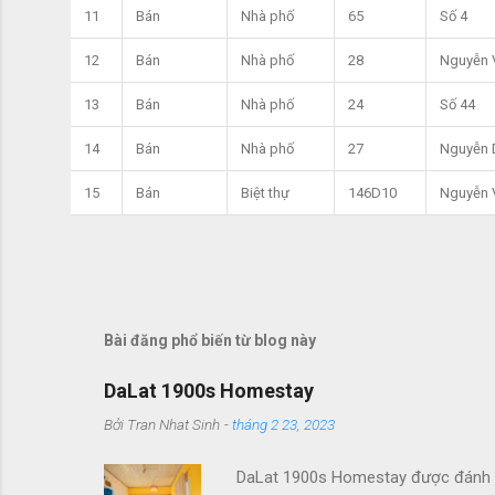
11
Bán
Nhà phố
65
Số 4
12
Bán
Nhà phố
28
Nguyễn 
13
Bán
Nhà phố
24
Số 44
14
Bán
Nhà phố
27
Nguyễn 
15
Bán
Biệt thự
146D10
Nguyễn 
Bài đăng phổ biến từ blog này
DaLat 1900s Homestay
Bởi
Tran Nhat Sinh
-
tháng 2 23, 2023
DaLat 1900s Homestay được đánh giá