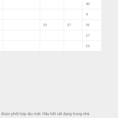
40
9
23
27
33
27
25
g được phối hợp dịu mắt. Hầu hết vật dụng trong nhà