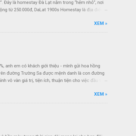
t”. Đây là homestay Đà Lạt nằm trong “hẻm nhỏ”, nơi
động từ 250.000đ, DaLat 1900s Homestay là địa điểm
XEM »
1%, anh em có khách giới thiệu - mình gửi hoa hồng
 trên đường Trường Sa được mệnh danh là con đường
vô vàn giá trị, tiện ích, thuận tiện cho việc đầu tư,
Cocobay, sân golf Montgomerie Links. + Phía Đông Nam:
XEM »
+ Phía Tây Nam: Giáp sông Cổ Cò tuyến du lịch ven
 ánh sáng, âm nhạc, vui chơi The Empire Cocobay,