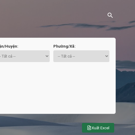
ận/Huyện:
Phường/Xã:
Xuất Excel