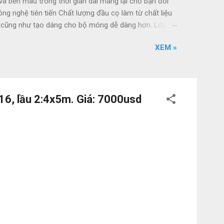
bền màu trong thời gian dài mang lại cho bạn đôi
g nghệ tiên tiến Chất lượng đầu cọ làm từ chất liệu
hủ cũng như tạo dáng cho bộ móng dễ dàng hơn. Lớp
ng tốn nhiều thời gian chờ đợi. Chăm sóc móng toàn
XEM »
c không gây vàng móng, cung cấp dinh dưỡng và
sơn sẽ giúp móng luôn bóng đẹp và bền lâu. Công
16, lầu 2:4x5m. Giá: 7000usd