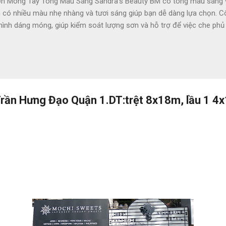
 Móng Tay Tông Màu Sáng Sandra's Beauty BM có tông màu sáng và 
ó nhiều màu nhẹ nhàng và tươi sáng giúp bạn dễ dàng lựa chọn. Côn
 hình dáng móng, giúp kiểm soát lượng sơn và hỗ trợ để việc che p
áng tạo các hoạ tiết bắt mắt với màu sắc phong phú đa dạng mà khô
chứa các thành phần độc hại như DBP và toluene, áp dụng công thứ
 bị biến màu, bảo vệ cho móng không bị khô. Chất keratin có trong 
g với chất lượng màu & độ bóng như chăm sóc tại salon chuyên...
rần Hưng Đạo Quận 1.DT:trệt 8x18m, lầu 1 4x