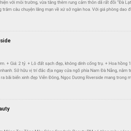
thiện với môi trường, vừa tăng thêm rung cảm thôn dã rất đỗi “Đà Lạ
ng trăm câu chuyện lãng mạn về xứ sở ngàn hoa. Với giá phòng dao 
 vu với ngân sách hạn chế.
rside
m. + Giá: 2 tỷ. + Lô đất sạch đẹp, không dính cống trụ. + Hoa hồng 
 nhanh. Sở hữu vị trí đắc địa ngay cửa ngõ phía Nam Đà Nẵng, nằm
ra bãi biển xinh đẹp Viễn Đông, Ngọc Dương Riverside mang trong mình 
nh giải trí, du lịch. + Phía Tây Bắc: Giáp tổ hợp du lịch và giải trí 
Ngọc. + Phía Đông Bắc: Giáp đường Trường Sa và bãi tắm Viễn Đông. 
 đến bãi biển và bãi tắm công cộng Viễn Đông 43ha. Cạnh khu đại lộ
ng Sông Hàn và Sân Golf Montgomerie Links. 1km đến...
auty