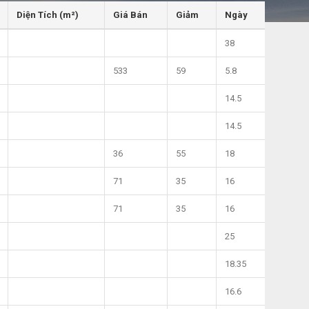
Diện Tích (m²)
Giá Bán
Giảm
Ngày
38
533
59
5.8
14.5
14.5
36
55
18
71
35
16
71
35
16
25
18.35
16.6