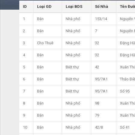
ID
Loại GD
Loại BDS
Số Nhà
Tên Đư
1
Bán
Nhà phố
153/14
Nguyễn 
2
Bán
Nhà phố
7
Nguyễn 
3
Cho Thuê
Nhà phố
32
Đặng Hữ
4
Bán
Nhà phố
32
Đặng Hữ
5
Bán
Biệt thự
42
Xuân Th
6
Bán
Biệt thự
95/7A1
Thảo Đi
7
Bán
Biệt thự
95/7A1
Số 95
8
Bán
Nhà phố
98
Xuân Th
9
Bán
Nhà phố
79
Xuân Th
10
Bán
Nhà phố
42/8
Số 41