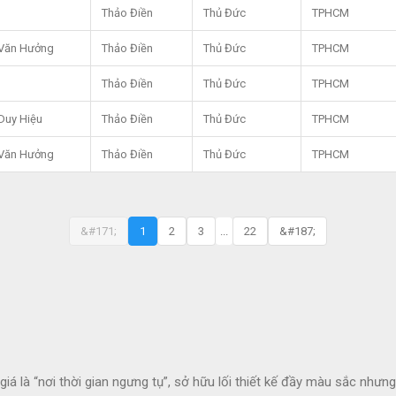
Thảo Điền
Thủ Đức
TPHCM
Văn Hưởng
Thảo Điền
Thủ Đức
TPHCM
Thảo Điền
Thủ Đức
TPHCM
Duy Hiệu
Thảo Điền
Thủ Đức
TPHCM
Văn Hưởng
Thảo Điền
Thủ Đức
TPHCM
&#171;
1
2
3
...
22
&#187;
 là “nơi thời gian ngưng tụ”, sở hữu lối thiết kế đầy màu sắc nhưn