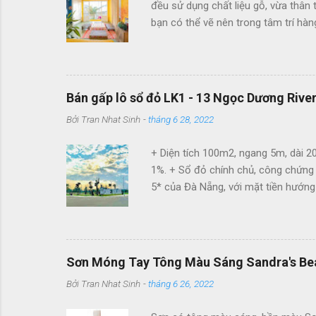
đều sử dụng chất liệu gỗ, vừa thân 
bạn có thể vẽ nên trong tâm trí hà
lưu trú tuyệt vời cho #teamKlook vi
Bán gấp lô sổ đỏ LK1 - 13 Ngọc Dương Rive
Bởi
Tran Nhat Sinh
-
tháng 6 28, 2022
+ Diện tích 100m2, ngang 5m, dài 20
1%. + Sổ đỏ chính chủ, công chứng
5* của Đà Nẵng, với mặt tiền hướng 
nghỉ dưỡng và kinh doanh các loại hì
Giáp khu tái định cư Dũng Sĩ Điện 
sông nối liền Đà Nẵng Hội An. 100m
Naman Resort. Kề bên Khu nghỉ dưỡ
Sơn Móng Tay Tông Màu Sáng Sandra's Be
Bởi
Tran Nhat Sinh
-
tháng 6 26, 2022