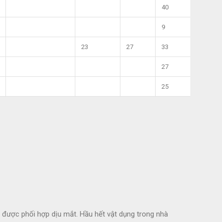
40
9
23
27
33
27
25
g được phối hợp dịu mắt. Hầu hết vật dụng trong nhà