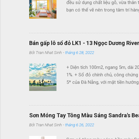
đều sử dụng chất liệu gỗ, vừa thân 
bạn có thể vẽ nên trong tâm trí hà
lưu trú tuyệt vời cho #teamKlook vi
Bán gấp lô sổ đỏ LK1 - 13 Ngọc Dương Rive
Bởi
Tran Nhat Sinh
-
tháng 6 28, 2022
+ Diện tích 100m2, ngang 5m, dài 20
1%. + Sổ đỏ chính chủ, công chứng
5* của Đà Nẵng, với mặt tiền hướng 
nghỉ dưỡng và kinh doanh các loại hì
Giáp khu tái định cư Dũng Sĩ Điện 
sông nối liền Đà Nẵng Hội An. 100m
Naman Resort. Kề bên Khu nghỉ dưỡ
Sơn Móng Tay Tông Màu Sáng Sandra's Be
Bởi
Tran Nhat Sinh
-
tháng 6 26, 2022