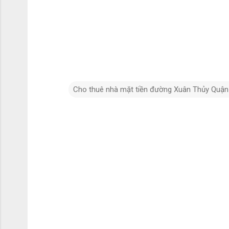
Cho thuê nhà mặt tiền đường Xuân Thủy Quận
N
h
ậ
n
x
é
t