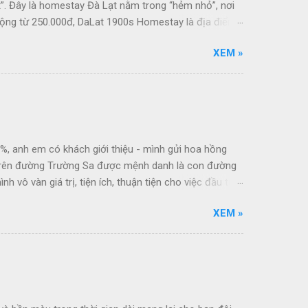
t”. Đây là homestay Đà Lạt nằm trong “hẻm nhỏ”, nơi
động từ 250.000đ, DaLat 1900s Homestay là địa điểm
XEM »
1%, anh em có khách giới thiệu - mình gửi hoa hồng
 trên đường Trường Sa được mệnh danh là con đường
vô vàn giá trị, tiện ích, thuận tiện cho việc đầu tư,
Cocobay, sân golf Montgomerie Links. + Phía Đông Nam:
XEM »
+ Phía Tây Nam: Giáp sông Cổ Cò tuyến du lịch ven
 ánh sáng, âm nhạc, vui chơi The Empire Cocobay,