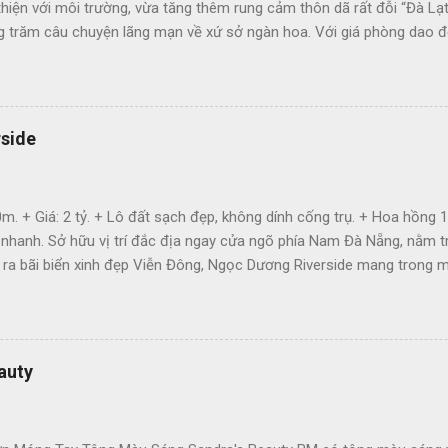
thiện với môi trường, vừa tăng thêm rung cảm thôn dã rất đỗi “Đà Lạ
ng trăm câu chuyện lãng mạn về xứ sở ngàn hoa. Với giá phòng dao 
 vu với ngân sách hạn chế.
rside
m. + Giá: 2 tỷ. + Lô đất sạch đẹp, không dính cống trụ. + Hoa hồng 
 nhanh. Sở hữu vị trí đắc địa ngay cửa ngõ phía Nam Đà Nẵng, nằm
ra bãi biển xinh đẹp Viễn Đông, Ngọc Dương Riverside mang trong mình 
nh giải trí, du lịch. + Phía Tây Bắc: Giáp tổ hợp du lịch và giải trí 
Ngọc. + Phía Đông Bắc: Giáp đường Trường Sa và bãi tắm Viễn Đông. 
 đến bãi biển và bãi tắm công cộng Viễn Đông 43ha. Cạnh khu đại lộ
ng Sông Hàn và Sân Golf Montgomerie Links. 1km đến...
auty