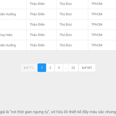
Thảo Điền
Thủ Đức
TPHCM
Văn Hưởng
Thảo Điền
Thủ Đức
TPHCM
Thảo Điền
Thủ Đức
TPHCM
Duy Hiệu
Thảo Điền
Thủ Đức
TPHCM
Văn Hưởng
Thảo Điền
Thủ Đức
TPHCM
&#171;
1
2
3
...
22
&#187;
 là “nơi thời gian ngưng tụ”, sở hữu lối thiết kế đầy màu sắc nhưn