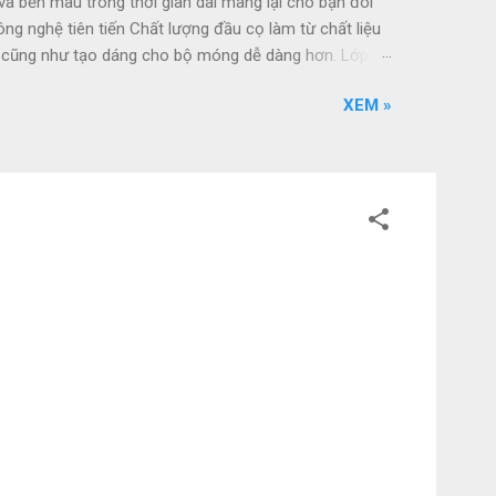
bền màu trong thời gian dài mang lại cho bạn đôi
g nghệ tiên tiến Chất lượng đầu cọ làm từ chất liệu
hủ cũng như tạo dáng cho bộ móng dễ dàng hơn. Lớp
ng tốn nhiều thời gian chờ đợi. Chăm sóc móng toàn
XEM »
c không gây vàng móng, cung cấp dinh dưỡng và
sơn sẽ giúp móng luôn bóng đẹp và bền lâu. Công