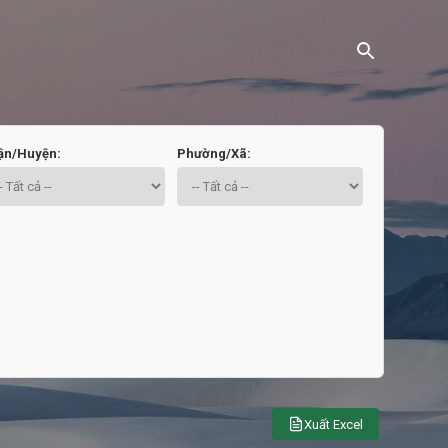
ận/Huyện:
Phường/Xã:
Xuất Excel