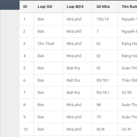
ID
Loại GD
Loại BDS
Số Nhà
Tên Đư
1
Bán
Nhà phố
153/14
Nguyễn 
2
Bán
Nhà phố
7
Nguyễn 
3
Cho Thuê
Nhà phố
32
Đặng Hữ
4
Bán
Nhà phố
32
Đặng Hữ
5
Bán
Biệt thự
42
Xuân Th
6
Bán
Biệt thự
95/7A1
Thảo Đi
7
Bán
Biệt thự
95/7A1
Số 95
8
Bán
Nhà phố
98
Xuân Th
9
Bán
Nhà phố
79
Xuân Th
10
Bán
Nhà phố
42/8
Số 41