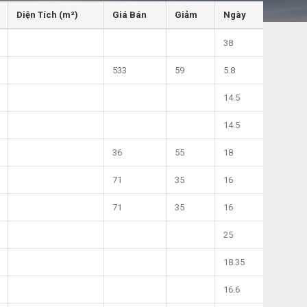
Diện Tích (m²)
Giá Bán
Giảm
Ngày
38
533
59
5.8
14.5
14.5
36
55
18
71
35
16
71
35
16
25
18.35
16.6