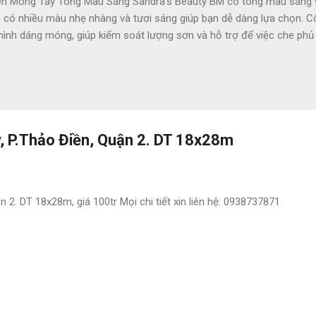
 Móng Tay Tông Màu Sáng Sandra's Beauty BM có tông màu sáng và 
ó nhiều màu nhẹ nhàng và tươi sáng giúp bạn dễ dàng lựa chọn. Côn
 hình dáng móng, giúp kiểm soát lượng sơn và hỗ trợ để việc che p
áng tạo các hoạ tiết bắt mắt với màu sắc phong phú đa dạng mà khô
chứa các thành phần độc hại như DBP và toluene, áp dụng công thứ
 bị biến màu, bảo vệ cho móng không bị khô. Chất keratin có trong 
g với chất lượng màu & độ bóng như chăm sóc tại salon chuyên...
, P.Thảo Điền, Quận 2. DT 18x28m
 2. DT 18x28m, giá 100tr Mọi chi tiết xin liên hệ: 0938737871