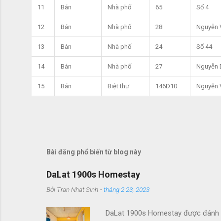
11
Bán
Nhà phố
65
Số 4
12
Bán
Nhà phố
28
Nguyễn 
13
Bán
Nhà phố
24
Số 44
14
Bán
Nhà phố
27
Nguyễn 
15
Bán
Biệt thự
146D10
Nguyễn 
Bài đăng phổ biến từ blog này
DaLat 1900s Homestay
Bởi
Tran Nhat Sinh
-
tháng 2 23, 2023
DaLat 1900s Homestay được đánh giá