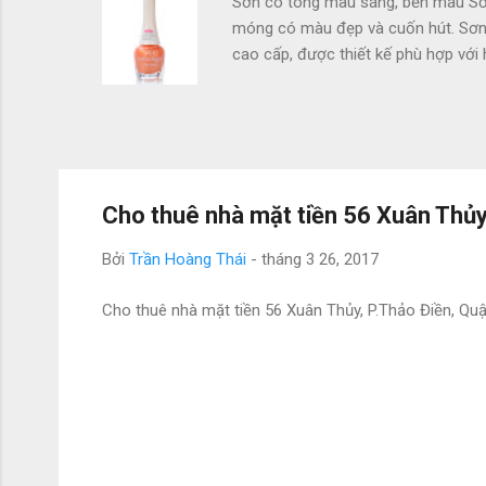
Sơn có tông màu sáng, bền màu Sơn
móng có màu đẹp và cuốn hút. Sơn c
cao cấp, được thiết kế phù hợp với
sơn mau khô, thuận tiện cho bạn s
diện hơn Nước Sơn Sandra's không 
vitamin cho móng, giúp móng không
thức không gây vàng móng, khô món
Cho thuê nhà mặt tiền 56 Xuân Thủy
Bởi
Trần Hoàng Thái
-
tháng 3 26, 2017
Cho thuê nhà mặt tiền 56 Xuân Thủy, P.Thảo Điền, Quận